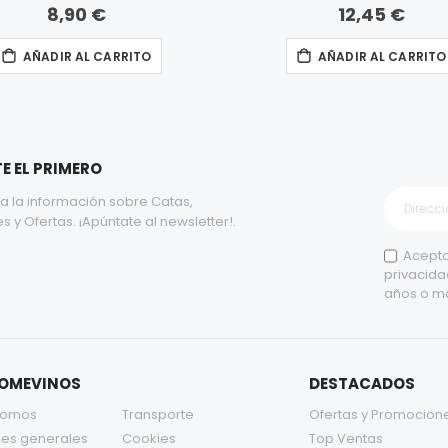
8,90 €
12,45 €
AÑADIR AL CARRITO
AÑADIR AL CARRITO
E EL PRIMERO
a la información sobre Catas,
y Ofertas. ¡Apúntate al newsletter!.
Acepto
privacida
años o m
TOMEVINOS
DESTACADOS
somos
Transporte
Ofertas y Promocion
es generales
Cookies
Top Ventas