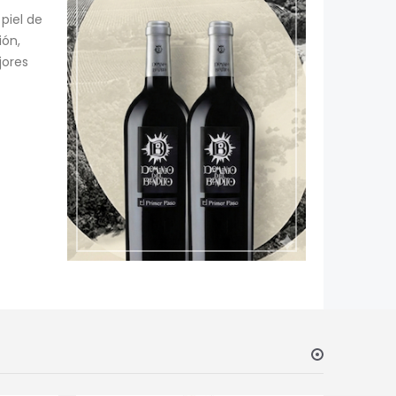
piel de
ión,
jores