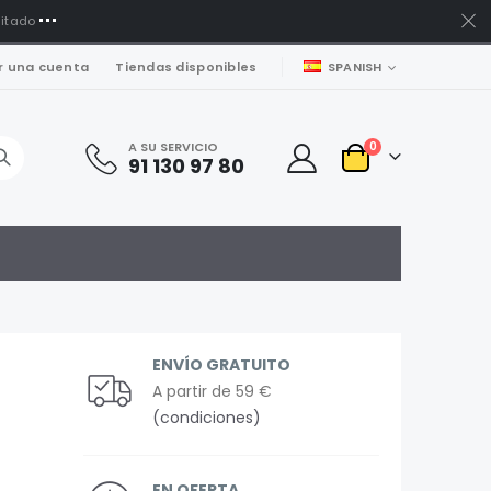
mitado
LENGUAJE
r una cuenta
Tiendas disponibles
SPANISH
artículos
A SU SERVICIO
0
91 130 97 80
Carro
ENVÍO GRATUITO
A partir de 59 €
(condiciones)
EN OFERTA