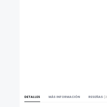
galería
la
de
galería
imágenes
de
imágenes
DETALLES
MÁS INFORMACIÓN
RESEÑAS
2