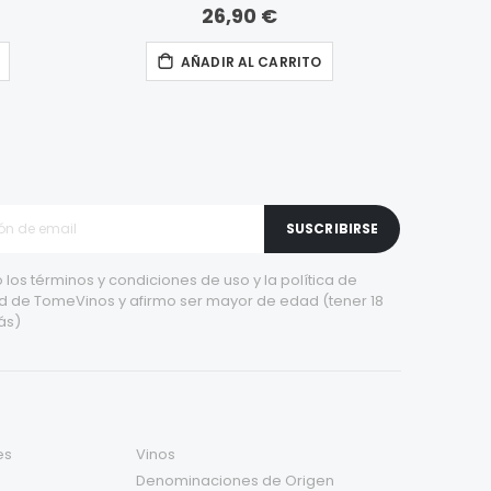
26,90 €
AÑADIR AL CARRITO
SUSCRIBIRSE
 los
términos y condiciones de uso
y la
política de
d
de TomeVinos y afirmo ser mayor de edad (tener 18
ás)
es
Vinos
Denominaciones de Origen