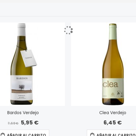
Bardos Verdejo
Clea Verdejo
5,95 €
6,45 €
Precio
7,69 €
especial
AÑADIR AL CARRITO
AÑADIR AL CARRITO