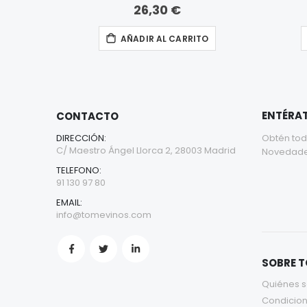
26,30 €
AÑADIR AL CARRITO
ENTÉRAT
CONTACTO
DIRECCIÓN:
Obtén tod
C/ Maestro Ángel Llorca 2, 28003 Madrid
Novedades 
TELEFONO:
91 130 97 80
EMAIL:
info@tomevinos.com
SOBRE 
Quiénes 
Condicion