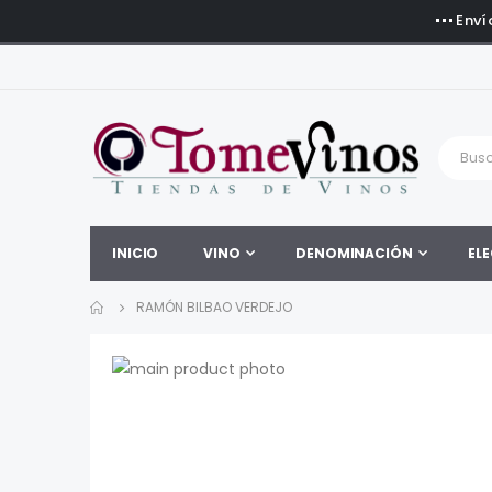
Enví
INICIO
VINO
DENOMINACIÓN
ELE
RAMÓN BILBAO VERDEJO
Saltar
al
Saltar
final
al
de
comienzo
la
de