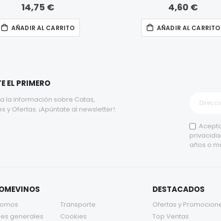
14,75 €
4,60 €
AÑADIR AL CARRITO
AÑADIR AL CARRITO
E EL PRIMERO
a la información sobre Catas,
y Ofertas. ¡Apúntate al newsletter!.
Acepto
privacida
años o m
TOMEVINOS
DESTACADOS
somos
Transporte
Ofertas y Promocion
es generales
Cookies
Top Ventas