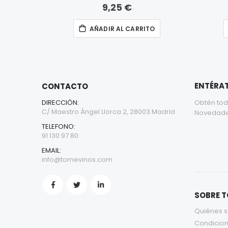
9,25 €
AÑADIR AL CARRITO
ENTÉRAT
CONTACTO
DIRECCIÓN:
Obtén tod
C/ Maestro Ángel Llorca 2, 28003 Madrid
Novedades 
TELEFONO:
91 130 97 80
EMAIL:
info@tomevinos.com
SOBRE 
Quiénes 
Condicion