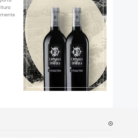
itura
vemente