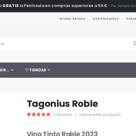
o
GRATIS
a Península en compras superiores a 59 €
* Por tiempo li
Iniciar sesión
Contáctenos
Crea
GIR...
TIENDAS
Tagonius Roble
1
Reseña
Valora este producto
Valoración:
60
100
% of
Vino Tinto Roble 2023