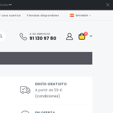
mitado
LENGUAJE
r una cuenta
Tiendas disponibles
SPANISH
artículos
A SU SERVICIO
0
91 130 97 80
Carro
ENVÍO GRATUITO
A partir de 59 €
(condiciones)
EN OFERTA