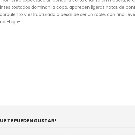
n tintes tostados dominan la copa, aparecen ligeras notas de conf
orpulento y estructurado a pesar de ser un roble, con final le
ca -higo-.
E TE PUEDEN GUSTAR!