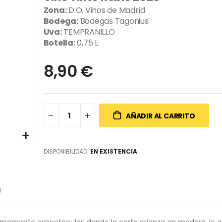
Zona:
D.O. Vinos de Madrid
Bodega:
Bodegas Tagonius
Uva:
TEMPRANILLO
Botella:
0,75 L
8,90 €
AÑADIR AL CARRITO
DISPONIBILIDAD:
EN EXISTENCIA
 momento expectacular, donde la corta crianza en madera, le a