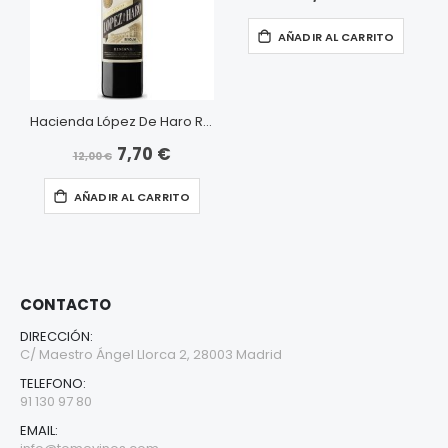
AÑADIR AL CARRITO
Hacienda López De Haro Reserva
7,70 €
Precio
12,00 €
especial
AÑADIR AL CARRITO
CONTACTO
DIRECCIÓN:
C/ Maestro Ángel Llorca 2, 28003 Madrid
TELEFONO:
91 130 97 80
EMAIL: