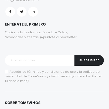
info@tomevinos.com
ENTÉRATE EL PRIMERO
Obtén toda la información sobre Catas,
Novedades y Ofertas. ¡Apúntate al newsletter!.
SUSCRIBIRSE
Acepto los
términos y condiciones de uso
y la
política de
privacidad
de TomeVinos y afirmo ser mayor de edad (tener
18 años o más)
SOBRE TOMEVINOS