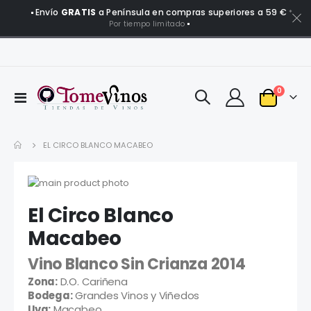
Envío
GRATIS
a Península en compras superiores a 59 €
*
Por tiempo limitado
artículo
0
Toggle
Carro
Nav
EL CIRCO BLANCO MACABEO
Saltar
al
Saltar
El Circo Blanco
final
al
de
comienzo
Macabeo
la
de
galería
la
Vino Blanco Sin Crianza 2014
de
galería
Zona:
D.O. Cariñena
imágenes
de
Bodega:
Grandes Vinos y Viñedos
imágenes
Uva:
Macabeo