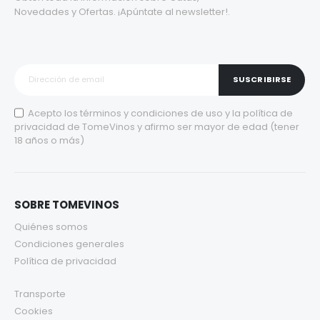
Novedades y Ofertas. ¡Apúntate al newsletter!.
SUSCRIBIRSE
Acepto los
términos y condiciones de uso
y la
política de
privacidad
de TomeVinos y afirmo ser mayor de edad (tener
18 años o más)
SOBRE TOMEVINOS
Quiénes somos
Condiciones generales
Política de privacidad
Transporte
Cookies