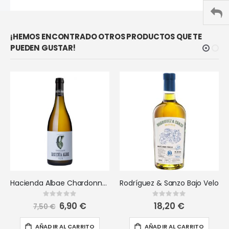
¡HEMOS ENCONTRADO OTROS PRODUCTOS QUE TE
PUEDEN GUSTAR!
Hacienda Albae Chardonnay
Rodríguez & Sanzo Bajo Velo
Rating:
Rating:
0%
0%
Precio
6,90 €
18,20 €
7,50 €
especial
AÑADIR AL CARRITO
AÑADIR AL CARRITO