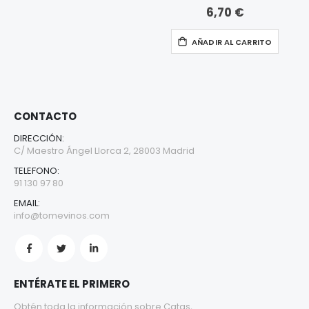
6,70 €
AÑADIR AL CARRITO
CONTACTO
DIRECCIÓN:
C/ Maestro Ángel Llorca 2, 28003 Madrid
TELEFONO:
91 130 97 80
EMAIL:
info@tomevinos.com
ENTÉRATE EL PRIMERO
Obtén toda la información sobre Catas,