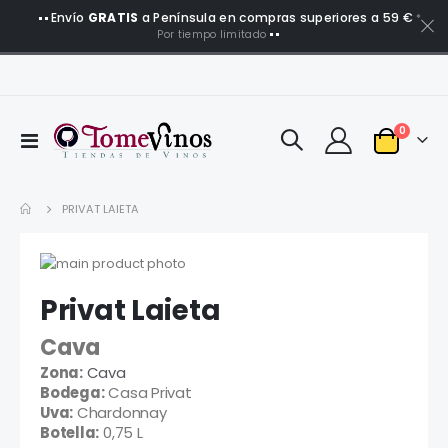
Envío
GRATIS
a Península en compras superiores a 59 €
*
Por tiempo limitado
artículo
0
Toggle
Carro
Nav
PRIVAT LAIETA
Saltar
al
Saltar
Privat Laieta
final
al
de
comienzo
Cava
la
de
galería
la
Zona:
Cava
de
galería
Bodega:
Casa Privat
imágenes
de
Uva:
Chardonnay
imágenes
Botella:
0,75 L