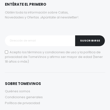
ENTÉRATE EL PRIMERO
Obtén toda la información sobre Catas,
Novedades y Ofertas. ¡Apúntate al newsletter!.
SUSCRIBIRSE
Acepto los
términos y condiciones de uso
y la
política de
privacidad
de TomeVinos y afirmo ser mayor de edad (tener
18 años o más)
SOBRE TOMEVINOS
Quiénes somos
Condiciones generales
Política de privacidad