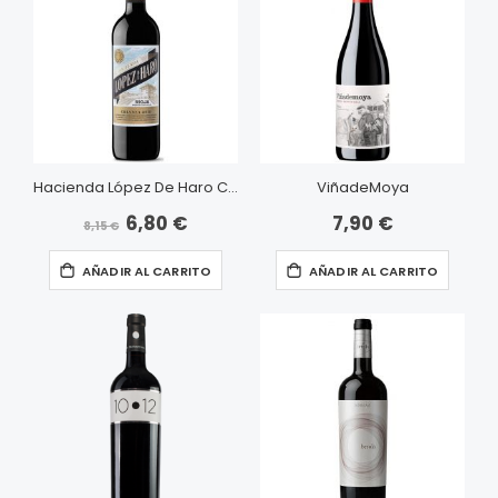
Hacienda López De Haro Crianza
ViñadeMoya
6,80 €
7,90 €
Precio
8,15 €
especial
AÑADIR AL CARRITO
AÑADIR AL CARRITO