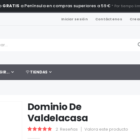
o
GRATIS
a Península en compras superiores a 59 €
* Por tiempo li
Iniciar sesión
Contáctenos
Crea
GIR...
TIENDAS
Dominio De
Valdelacasa
2
Reseñas
Valora este producto
Valoración:
90
100
% of