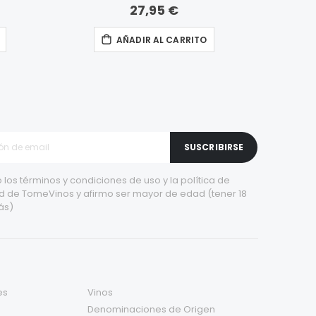
27,95 €
AÑADIR AL CARRITO
SUSCRIBIRSE
 los
términos y condiciones de uso
y la
política de
d
de TomeVinos y afirmo ser mayor de edad (tener 18
ás)
es
Vinos
Denominaciones de Origen