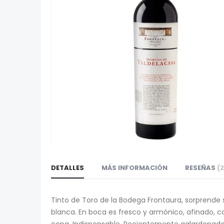
galería
de
imágenes
Saltar
al
DETALLES
MÁS INFORMACIÓN
RESEÑAS
2
comienzo
de
la
Tinto de Toro de la Bodega Frontaura, sorprende 
galería
blanca. En boca es fresco y armónico, afinado, con
de