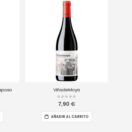
Raposo
ViñadeMoya
Rating:
0%
7,90 €
O
AÑADIR AL CARRITO