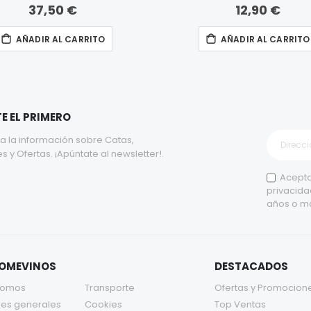
37,50 €
12,90 €
AÑADIR AL CARRITO
AÑADIR AL CARRITO
E EL PRIMERO
a la información sobre Catas,
y Ofertas. ¡Apúntate al newsletter!.
Acepto
privacida
años o m
TOMEVINOS
DESTACADOS
somos
Transporte
Ofertas y Promocion
es generales
Cookies
Top Ventas