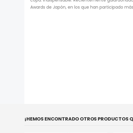
copa. Indispensable. Recientemente galardonado
imágenes
Awards de Japón, en los que han participado más
¡HEMOS ENCONTRADO OTROS PRODUCTOS QU