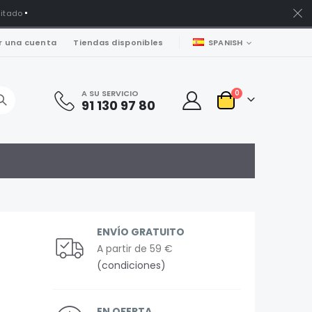
mitado
LENGUAJE
r una cuenta
Tiendas disponibles
SPANISH
artículos
A SU SERVICIO
0
91 130 97 80
Carro
ENVÍO GRATUITO
A partir de 59 €
(condiciones)
EN OFERTA