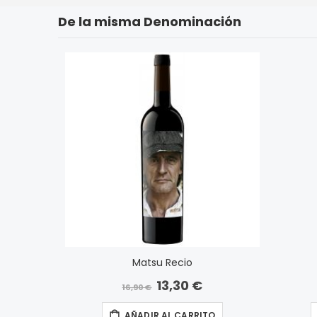
De la misma Denominación
Matsu Recio
13,30 €
Precio
16,90 €
especial
AÑADIR AL CARRITO