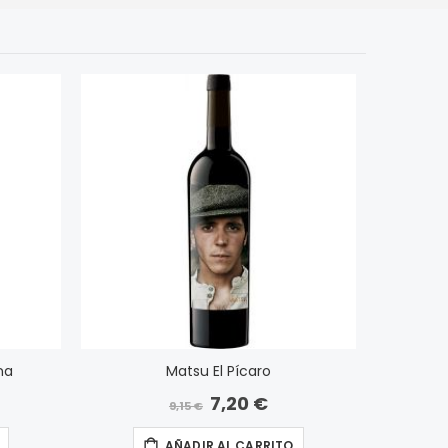
na
Matsu El Pícaro
7,20 €
Precio
9,15 €
especial
AÑADIR AL CARRITO