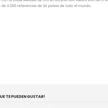
 con la Doble Medalla de Oro en los premios Sakura Women’s W
 de 4.000 referencias de 34 países de todo el mundo.
E TE PUEDEN GUSTAR!