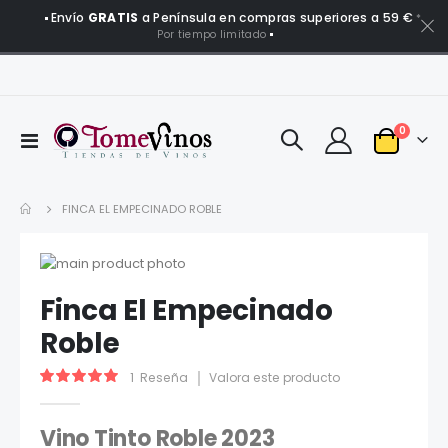
Envío
GRATIS
a Península en compras superiores a 59 €
*
Por tiempo limitado
artículo
0
Toggle
Carro
Nav
FINCA EL EMPECINADO ROBLE
Saltar
al
Saltar
Finca El Empecinado
final
al
de
comienzo
Roble
la
de
galería
la
Valoración:
1
Reseña
Valora este producto
de
galería
100
100
% of
imágenes
de
imágenes
Vino Tinto Roble 2023