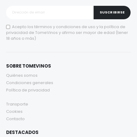
SUSCRIBIRSE
Acepto los
términos y condiciones de uso
y la
política de
privacidad
de TomeVinos y afirmo ser mayor de edad (tener
18 años o más)
SOBRE TOMEVINOS
Quiénes somos
Condiciones generales
Política de privacidad
Transporte
Cookies
Contacto
DESTACADOS