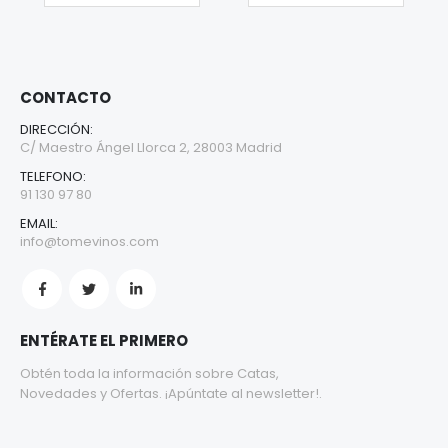
CONTACTO
DIRECCIÓN:
C/ Maestro Ángel Llorca 2, 28003 Madrid
TELEFONO:
91 130 97 80
EMAIL:
info@tomevinos.com
ENTÉRATE EL PRIMERO
Obtén toda la información sobre Catas,
Novedades y Ofertas. ¡Apúntate al newsletter!.