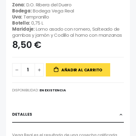
Zona:
D.O. Ribera del Duero
Bodega:
Bodega Vega Real
Uva:
Tempranillo
Botella:
0,75 L
Maridaje:
Lomo asado con romero, Salteado de
gambas y jamón y Codillo al horno con manzanas
8,50 €
AÑADIR AL CARRITO
DISPONIBILIDAD:
EN EXISTENCIA
DETALLES
Vega Real es el resultado de una cosecha calificada