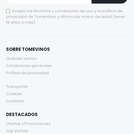
Acepto los
términos y condiciones de uso
y la
política de
privacidad
de TomeVinos y afirmo ser mayor de edad (tener
18 años o más)
SOBRE TOMEVINOS
Quiénes somos
Condiciones generales
Política de privacidad
Transporte
Cookies
Contacto
DESTACADOS
Ofertas y Promociones
Top Ventas