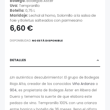
Bodega:
Bodegas Áster
Uva:
Tempranillo
Botella:
0,75 L
Maridaje:
Lechal al horno, Solomillo a la salsa de
foie y Boletus salteados con parmesano
6,60 €
DISPONIBILIDAD:
NO ESTÁ DISPONIBLE
DETALLES
¡Un auténtico descubrimiento!. El grupo de Bodegas
Rioja Alta, creador de los conocidos
Viña Ardanza
o
904
, es propietaria de Bodegas Áster en Ribera del
Duero y tenemos la suerte de que elabora este
pedazo de vino. Tempranillo 100% con una crianza
entre barrica y botella de 36 meses, llena el olfato