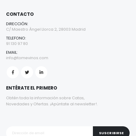
CONTACTO
DIRECCIÓN:
C/ Maestro Ángel Llorca 2, 28003 Madrid
TELEFONO:
91 130 97 80
EMAIL:
info@tomevinos.com
ENTÉRATE EL PRIMERO
Obtén toda la información sobre Catas,
Novedades y Ofertas. ¡Apúntate al newsletter!.
SUSCRIBIRSE