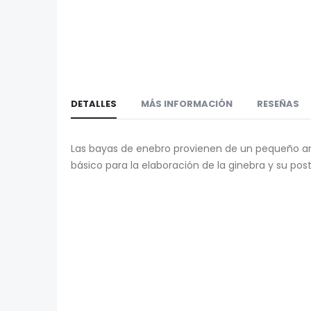
galería
la
de
galería
imágenes
de
imágenes
DETALLES
MÁS INFORMACIÓN
RESEÑAS
Las bayas de enebro provienen de un pequeño arb
básico para la elaboración de la ginebra y su p