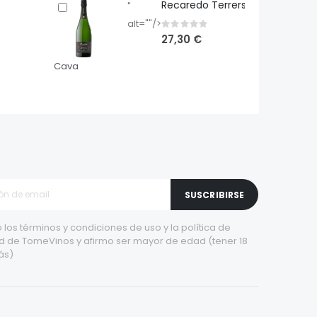
Recaredo Terrers
"
alt=""/>
Rating:
0%
27,30 €
Cava
SUSCRIBIRSE
 los
términos y condiciones de uso
y la
política de
d
de TomeVinos y afirmo ser mayor de edad (tener 18
ás)