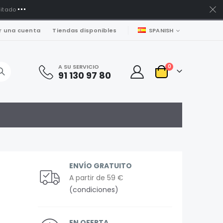
mitado
LENGUAJE
r una cuenta
Tiendas disponibles
SPANISH
artículos
A SU SERVICIO
0
91 130 97 80
Carro
ENVÍO GRATUITO
A partir de 59 €
(condiciones)
EN OFERTA