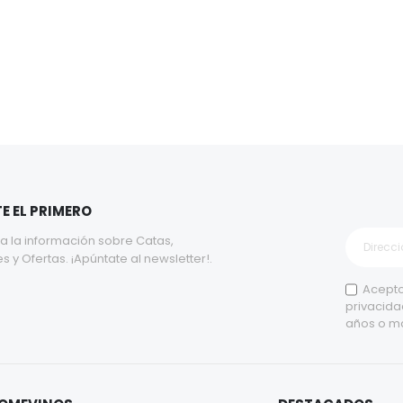
E EL PRIMERO
a la información sobre Catas,
y Ofertas. ¡Apúntate al newsletter!.
Acepto
privacida
años o m