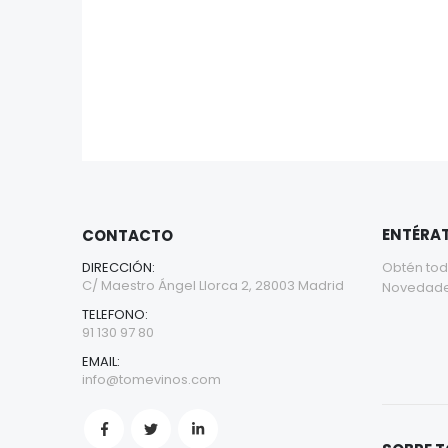
ENTÉRAT
CONTACTO
DIRECCIÓN:
Obtén tod
C/ Maestro Ángel Llorca 2, 28003 Madrid
Novedades 
TELEFONO:
91 130 97 80
EMAIL:
info@tomevinos.com