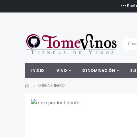
Enví
INICIO
VINO
DENOMINACIÓN
ELE
ONENA ENEBRO
Saltar
al
Saltar
final
al
de
comienzo
la
de