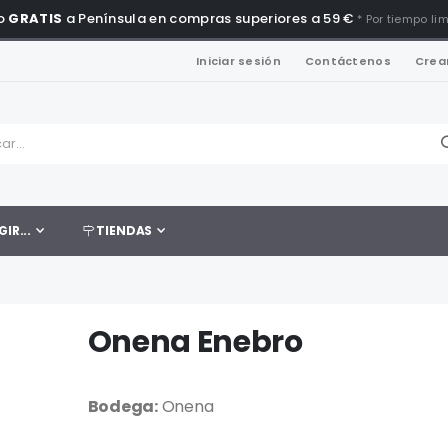
o
GRATIS
a Península en compras superiores a 59 €
* Por tiempo li
Iniciar sesión
Contáctenos
Crea
GIR...
TIENDAS
Onena Enebro
Bodega:
Onena