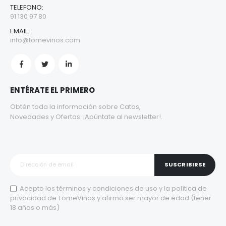
TELEFONO:
91 130 97 80
EMAIL:
info@tomevinos.com
ENTÉRATE EL PRIMERO
Obtén toda la información sobre Catas,
Novedades y Ofertas. ¡Apúntate al newsletter!.
SUSCRIBIRSE
Acepto los
términos y condiciones de uso
y la
política de
privacidad
de TomeVinos y afirmo ser mayor de edad (tener
18 años o más)