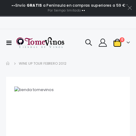
Envío
GRATIS
a Península en compras superiores a 59 €
*
Por tiempo limitado
artículo
0
Toggle
Carro
Nav
WINE UP TOUR FEBRERO 2012