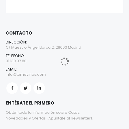
CONTACTO
DIRECCIÓN:
C/ Maestro Ángel Llorca 2, 28003 Madrid
TELEFONO:
91 130 97 80
EMAIL:
info@tomevinos.com
ENTÉRATE EL PRIMERO
Obtén toda la información sobre Catas,
Novedades y Ofertas. ¡Apúntate al newsletter!.