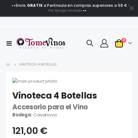
Envío
GRATIS
a Península en compras superiores a 59 €
*
Por tiempo limitado
artículo
0
Toggle
Carro
Nav
VINOTECA 4 BOTELLAS
Saltar
al
Saltar
Vinoteca 4 Botellas
final
al
de
comienzo
Accesorio para el Vino
la
de
galería
la
Bodega:
Cavanova
de
galería
imágenes
de
121,00 €
imágenes