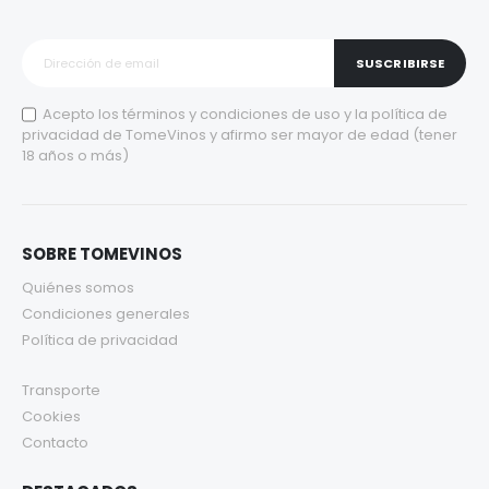
SUSCRIBIRSE
Acepto los
términos y condiciones de uso
y la
política de
privacidad
de TomeVinos y afirmo ser mayor de edad (tener
18 años o más)
SOBRE TOMEVINOS
Quiénes somos
Condiciones generales
Política de privacidad
Transporte
Cookies
Contacto