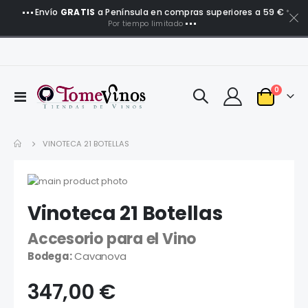
Envío
GRATIS
a Península en compras superiores a 59 €
*
Por tiempo limitado
artículo
0
Toggle
Carro
Nav
VINOTECA 21 BOTELLAS
Saltar
al
Saltar
Vinoteca 21 Botellas
final
al
de
comienzo
Accesorio para el Vino
la
de
galería
la
Bodega:
Cavanova
de
galería
imágenes
de
347,00 €
imágenes