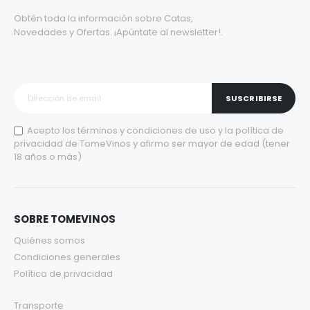
Obtén toda la información sobre Catas,
Novedades y Ofertas. ¡Apúntate al newsletter!.
SUSCRIBIRSE
Acepto los
términos y condiciones de uso
y la
política de
privacidad
de TomeVinos y afirmo ser mayor de edad (tener
18 años o más)
SOBRE TOMEVINOS
Quiénes somos
Condiciones generales
Política de privacidad
Transporte