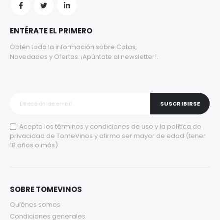
ENTÉRATE EL PRIMERO
Obtén toda la información sobre Catas,
Novedades y Ofertas. ¡Apúntate al newsletter!.
SUSCRIBIRSE
Acepto los
términos y condiciones de uso
y la
política de
privacidad
de TomeVinos y afirmo ser mayor de edad (tener
18 años o más)
SOBRE TOMEVINOS
Quiénes somos
Condiciones generales