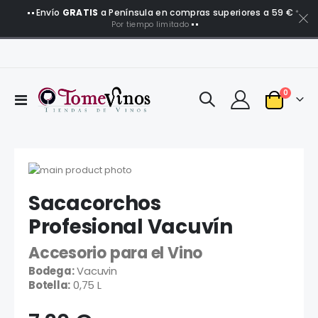
Envío
GRATIS
a Península en compras superiores a 59 €
*
Por tiempo limitado
artículo
0
Toggle
Carro
Nav
Saltar
al
Saltar
Sacacorchos
final
al
de
comienzo
Profesional Vacuvín
la
de
galería
la
Accesorio para el Vino
de
galería
Bodega:
Vacuvin
imágenes
de
Botella:
0,75 L
imágenes