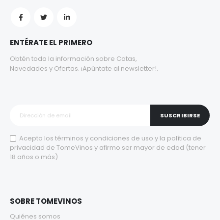
ENTÉRATE EL PRIMERO
Obtén toda la información sobre Catas,
Novedades y Ofertas. ¡Apúntate al newsletter!.
SUSCRIBIRSE
Acepto los
términos y condiciones de uso
y la
política de
privacidad
de TomeVinos y afirmo ser mayor de edad (tener
18 años o más)
SOBRE TOMEVINOS
Quiénes somos