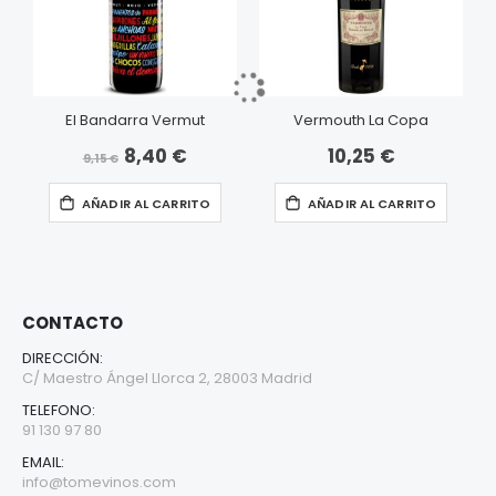
El Bandarra Vermut
Vermouth La Copa
8,40 €
10,25 €
Precio
9,15 €
especial
AÑADIR AL CARRITO
AÑADIR AL CARRITO
CONTACTO
DIRECCIÓN:
C/ Maestro Ángel Llorca 2, 28003 Madrid
TELEFONO:
91 130 97 80
EMAIL:
info@tomevinos.com