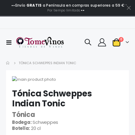
Envío
GRATIS
a Península en compras superiores a 59 €
*
Por tiempo limitado
artículo
0
Toggle
Carro
Nav
TÓNICA SCHWEPPES INDIAN TONIC
Saltar
al
Saltar
Tónica Schweppes
final
al
de
comienzo
Indian Tonic
la
de
galería
la
Tónica
de
galería
Bodega:
Schweppes
imágenes
de
Botella:
20 cl
imágenes