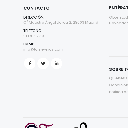
ENTÉRAT
CONTACTO
DIRECCIÓN:
Obtén tod
C/ Maestro Ángel Llorca 2, 28003 Madrid
Novedades 
TELEFONO:
91 130 97 80
EMAIL:
info@tomevinos.com
SOBRE 
Quiénes 
Condicion
Política d