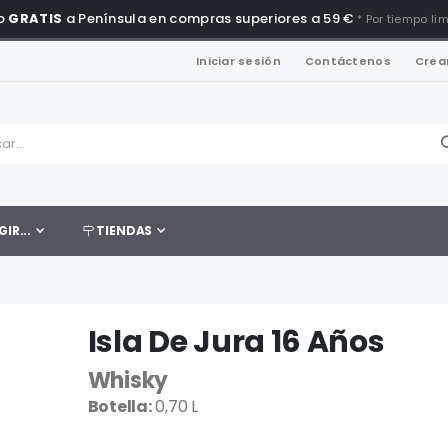
o
GRATIS
a Península en compras superiores a 59 €
* Por tiempo li
Iniciar sesión
Contáctenos
Crea
GIR...
TIENDAS
Isla De Jura 16 Años
Whisky
Botella:
0,70 L