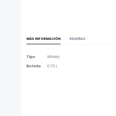
galería
la
de
galería
imágenes
de
imágenes
MÁS INFORMACIÓN
RESEÑAS
Más
Tipo
Whisky
Información
Botella
0,70 L