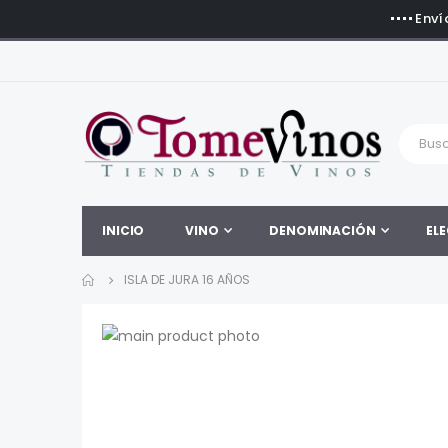
Enví
INICIO
VINO
DENOMINACIÓN
ELE
ISLA DE JURA 16 AÑOS
Saltar
al
Saltar
final
al
de
comienzo
la
de