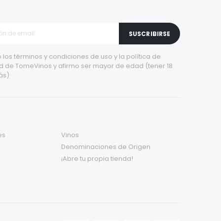
SUSCRIBIRSE
 los
términos y condiciones de uso
y la
política de
d
de TomeVinos y afirmo ser mayor de edad (tener 18
ás)
es
Vinos
Denominaciones de Origen
¡Abre tu propia tienda!