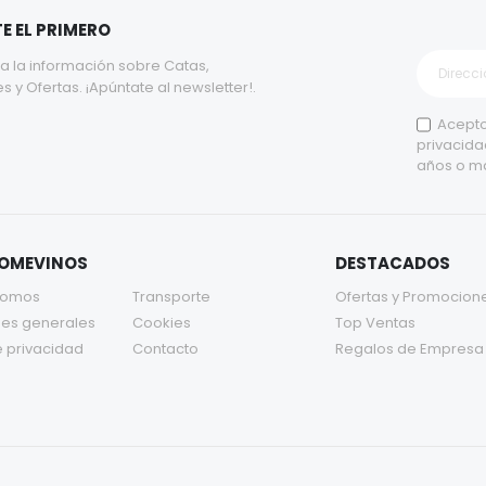
E EL PRIMERO
a la información sobre Catas,
y Ofertas. ¡Apúntate al newsletter!.
Acepto
privacida
años o m
TOMEVINOS
DESTACADOS
somos
Transporte
Ofertas y Promocion
es generales
Cookies
Top Ventas
e privacidad
Contacto
Regalos de Empresa