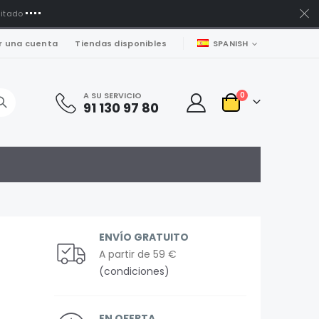
mitado
LENGUAJE
r una cuenta
Tiendas disponibles
SPANISH
artículos
A SU SERVICIO
0
91 130 97 80
Carro
ENVÍO GRATUITO
A partir de 59 €
(condiciones)
EN OFERTA