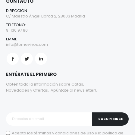
CONTACTO
DIRECCIÓN:
C/ Maestro Ángel Llorca 2, 28003 Madrid
TELEFONO:
91 130 97 80
EMAIL:
info@tomevinos.com
ENTÉRATE EL PRIMERO
Obtén toda la información sobre Catas,
Novedades y Ofertas. ¡Apúntate al newsletter!.
SUSCRIBIRSE
Acepto los
términos y condiciones de uso
y la
política de