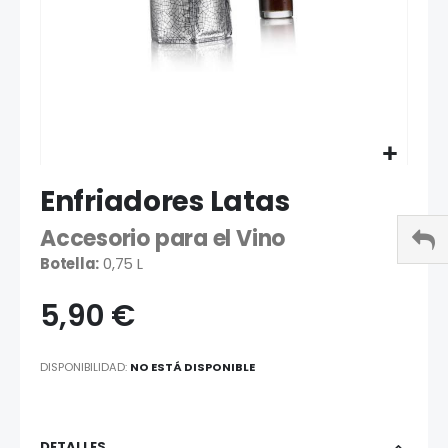
Saltar
Enfriadores Latas
al
comienzo
Accesorio para el Vino
de
la
Botella:
0,75 L
galería
de
5,90 €
imágenes
DISPONIBILIDAD:
NO ESTÁ DISPONIBLE
DETALLES