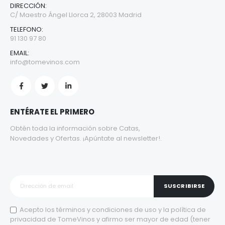
DIRECCIÓN:
C/ Maestro Ángel Llorca 2, 28003 Madrid
TELEFONO:
91 130 97 80
EMAIL:
info@tomevinos.com
ENTÉRATE EL PRIMERO
Obtén toda la información sobre Catas,
Novedades y Ofertas. ¡Apúntate al newsletter!.
SUSCRIBIRSE
Acepto los
términos y condiciones de uso
y la
política de
privacidad
de TomeVinos y afirmo ser mayor de edad (tener