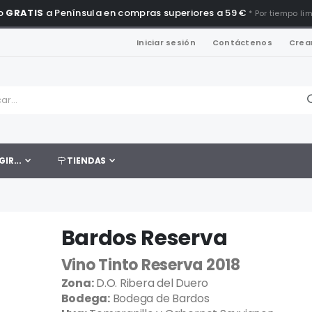
o
GRATIS
a Península en compras superiores a 59 €
* Por tiempo li
Iniciar sesión
Contáctenos
Crea
GIR...
TIENDAS
Bardos Reserva
Vino Tinto Reserva 2018
Zona:
D.O. Ribera del Duero
Bodega:
Bodega de Bardos