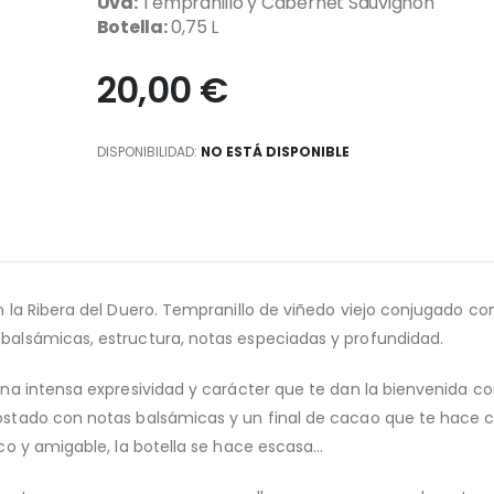
Uva:
Tempranillo y Cabernet Sauvignon
Botella:
0,75 L
20,00 €
DISPONIBILIDAD:
NO ESTÁ DISPONIBLE
n la Ribera del Duero. Tempranillo de viñedo viejo conjugado co
balsámicas, estructura, notas especiadas y profundidad.
una intensa expresividad y carácter que te dan la bienvenida c
ostado con notas balsámicas y un final de cacao que te hace c
sco y amigable, la botella se hace escasa…