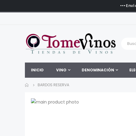
Enví
INICIO
VINO
DENOMINACIÓN
ELE
BARDOS RESERVA
Saltar
al
Saltar
final
al
de
comienzo
la
de