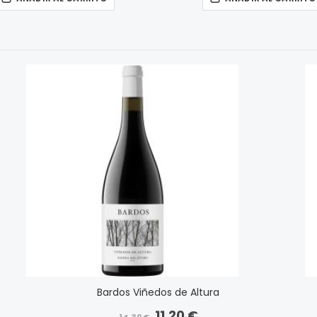
Bardos Viñedos de Altura
11,20 €
Precio