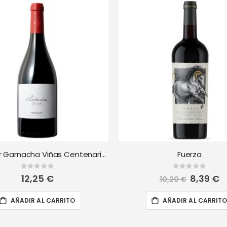
Particular Garnacha Viñas Centenarias
Fuerza
Rating:
Rating:
0%
0%
12,25 €
Precio
8,39 €
10,20 €
especial
AÑADIR AL CARRITO
AÑADIR AL CARRIT