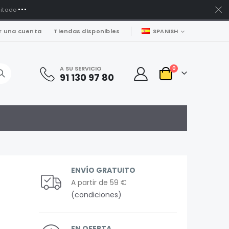
mitado
LENGUAJE
r una cuenta
Tiendas disponibles
SPANISH
artículos
A SU SERVICIO
0
91 130 97 80
Carro
ENVÍO GRATUITO
A partir de 59 €
(condiciones)
EN OFERTA