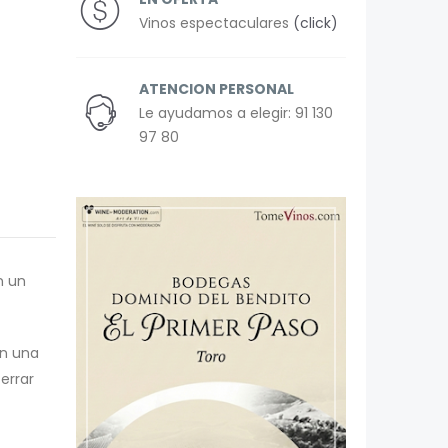
Vinos espectaculares
(click)
ATENCION PERSONAL
Le ayudamos a elegir: 91 130
97 80
n un
on una
errar