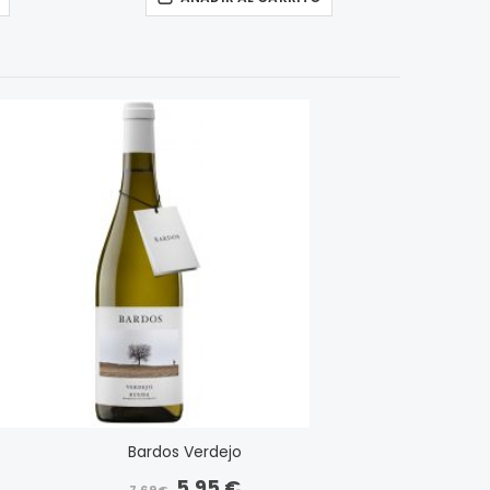
Bardos Verdejo
5,95 €
Precio