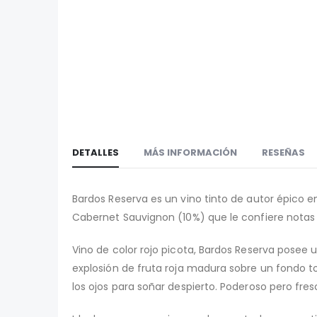
galería
la
de
galería
imágenes
de
imágenes
DETALLES
MÁS INFORMACIÓN
RESEÑAS
Bardos Reserva es un vino tinto de autor épico e
Cabernet Sauvignon (10%) que le confiere notas 
Vino de color rojo picota, Bardos Reserva posee 
explosión de fruta roja madura sobre un fondo t
los ojos para soñar despierto. Poderoso pero fre