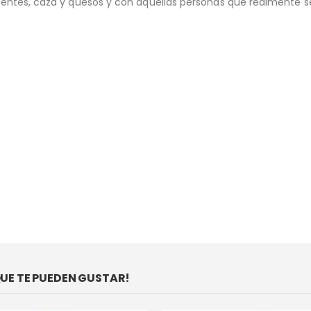
tientes, caza y quesos y con aquellas personas que realmente s
E TE PUEDEN GUSTAR!