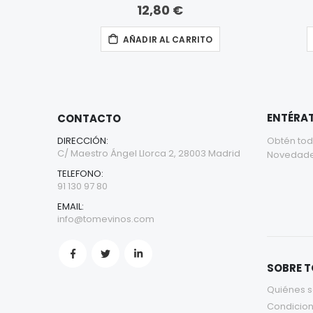
12,80 €
AÑADIR AL CARRITO
ENTÉRAT
CONTACTO
DIRECCIÓN:
Obtén tod
C/ Maestro Ángel Llorca 2, 28003 Madrid
Novedades 
TELEFONO:
91 130 97 80
EMAIL:
info@tomevinos.com
SOBRE 
Quiénes 
Condicion