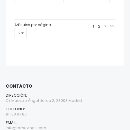
Artículos por página:
1
2
>
>>
CONTACTO
DIRECCIÓN:
C/ Maestro Ángel Llorca 2, 28003 Madrid
TELEFONO:
91 130 97 80
EMAIL:
info@tomevinos.com