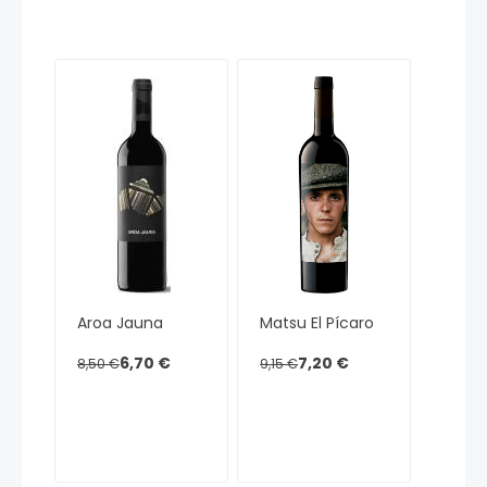
Aroa Jauna
Matsu El Pícaro
6,70 €
7,20 €
8,50 €
9,15 €