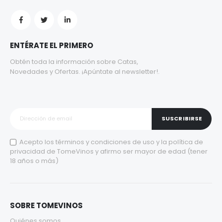
ENTÉRATE EL PRIMERO
Obtén toda la información sobre Catas,
Novedades y Ofertas. ¡Apúntate al newsletter!.
SUSCRIBIRSE
Acepto los
términos y condiciones de uso
y la
política de
privacidad
de TomeVinos y afirmo ser mayor de edad (tener
18 años o más)
SOBRE TOMEVINOS
Quiénes somos