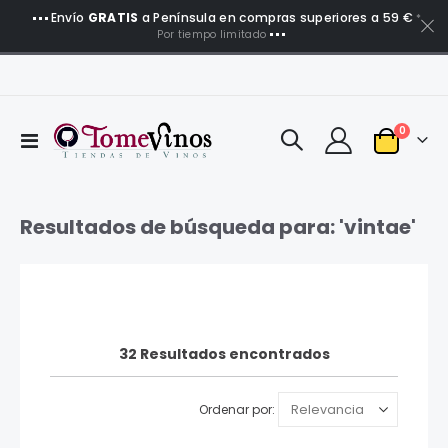
Envío
GRATIS
a Península en compras superiores a 59 €
*
Por tiempo limitado
artículo
0
Toggle
Carro
Nav
Resultados de búsqueda para: 'vintae'
32
Resultados encontrados
Ordenar por: